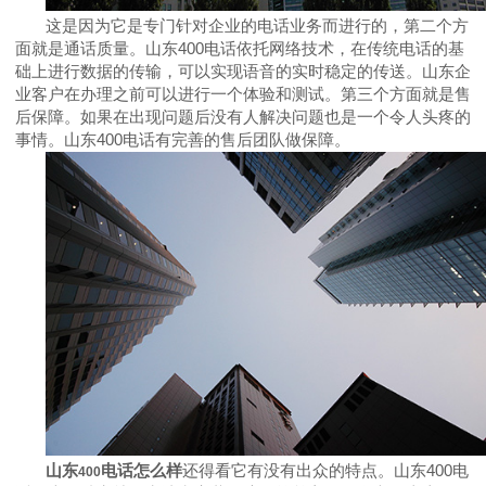
这是因为它是专门针对企业的电话业务而进行的，第二个方
面就是通话质量。山东
400
电话依托网络技术，在传统电话的基
础上进行数据的传输，可以实现语音的实时稳定的传送。山东企
业客户在办理之前可以进行一个体验和测试。第三个方面就是售
后保障。如果在出现问题后没有人解决问题也是一个令人头疼的
事情。山东
400
电话有完善的售后团队做保障。
山东
电话怎么样
还得看它有没有出众的特点。山东
400
电
400