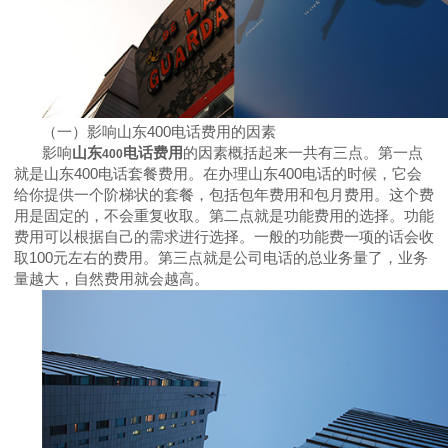
（一）
影响山东
400
电话费用的因素
影响
山东
电话费用
的因素概括起来一共有三点。第一点
400
就是山东
400
电话套餐费用。在办理山东
400
电话的时候，它会
给你提供一个阶梯状的套餐，包括包年费用和包月费用。这个费
用是固定的，不会重复收取。第二点就是功能费用的选择。功能
费用可以根据自己的需求进行选择。一般的功能费一项的话会收
取
100
元左右的费用。第三点就是公司电话的总业务量了，业务
量越大，自然费用就会越高。