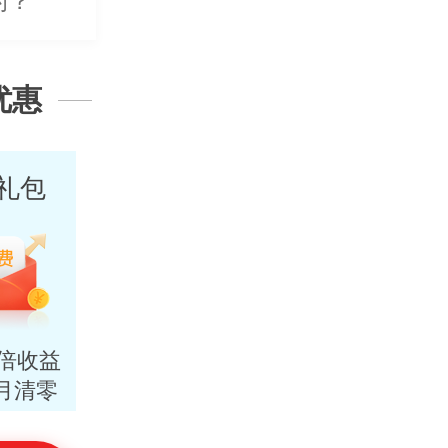
能办吗？
？
优惠
礼包
N倍收益
月清零