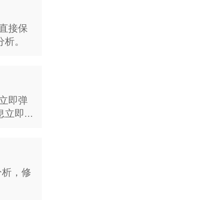
企业欢迎词
为企业量身定制，客户
可直接保
息 包括产品、服务、
分析。
片。
IVR语音导航
会立即弹
为客户提供便捷的电话
即...
模大且规范，同时也提
客服工号播报
为客户提供人工服务前
分析，修
号。 规范企业电话接
接...