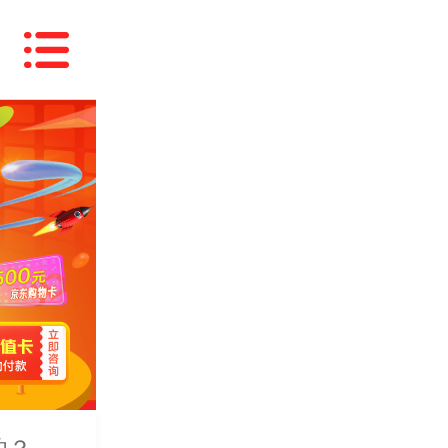
能办吗？
？
的？