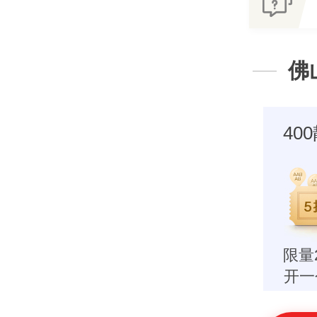
佛
40
限量
开一