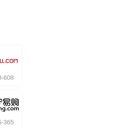
8-608
5-365