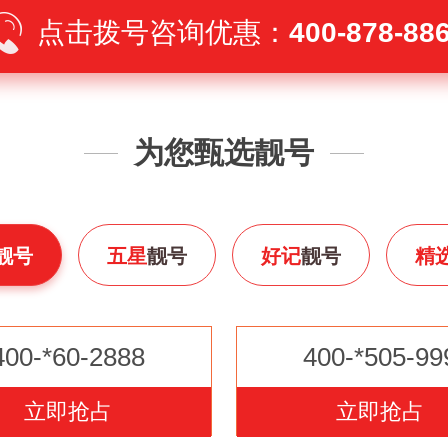
点击拨号咨询优惠：
400-878-88
为您甄选靓号
靓号
五星
靓号
好记
靓号
精
400-*60-2888
400-*505-99
立即抢占
立即抢占