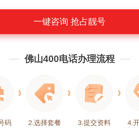
一键咨询 抢占靓号
佛山400电话办理流程
择号码
2.选择套餐
3.提交资料
4.