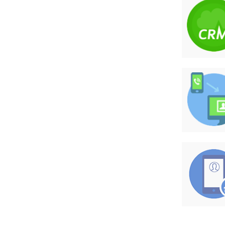
配
求设置客服分配接听，让适合的人接
保证为客户提供优质的服务。
分配
分公司的情况下，可以按不同的区域
 方便企业各区域分公司的管理，提...
客户信息、业务沟通记录，均可直接保
便公司协同调配、管理与统计分析。