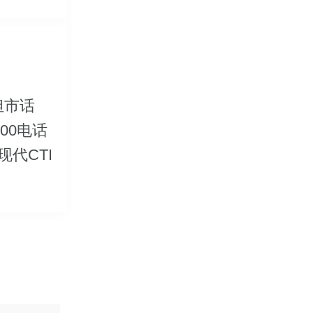
担市话
00电话
代CTI