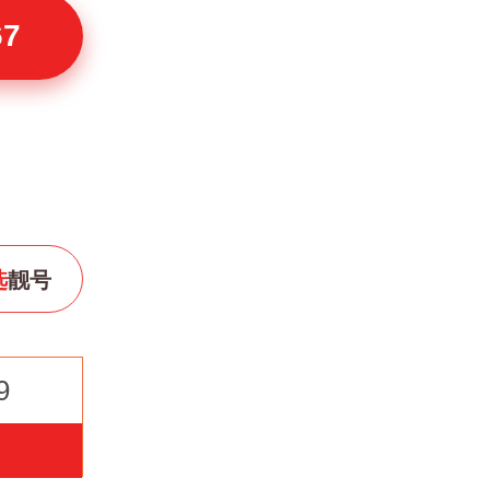
67
选
靓号
9