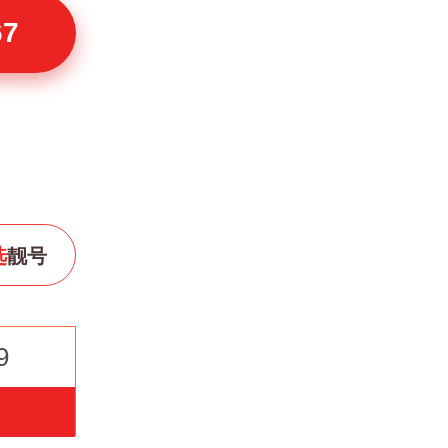
67
选
靓号
9