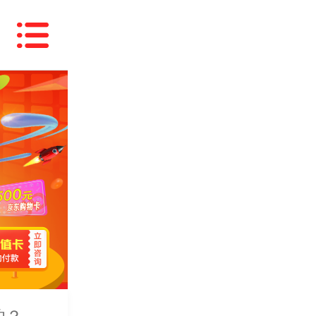
能办吗？
？