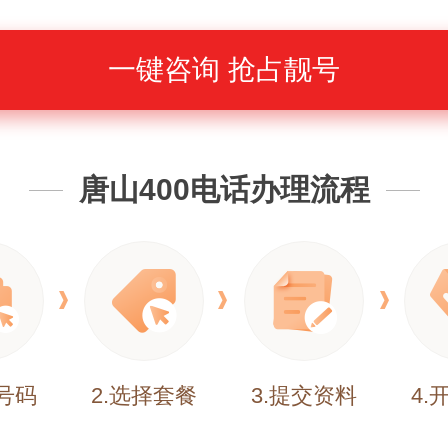
一键咨询 抢占靓号
唐山400电话办理流程
择号码
2.选择套餐
3.提交资料
4.