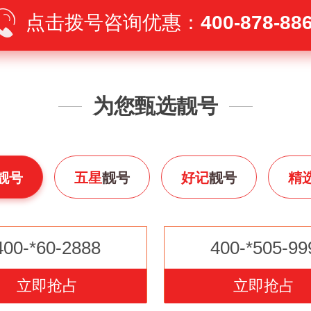
点击拨号咨询优惠：
400-878-88
为您甄选靓号
靓号
五星
靓号
好记
靓号
精
400-*60-2888
400-*505-99
立即抢占
立即抢占