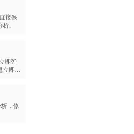
企业欢迎词
为企业量身定制，客户
可直接保
息 包括产品、服务、
分析。
片。
IVR语音导航
会立即弹
为客户提供便捷的电话
即...
模大且规范，同时也提
客服工号播报
为客户提供人工服务前
分析，修
号。 规范企业电话接
接...