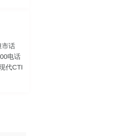
担市话
00电话
代CTI