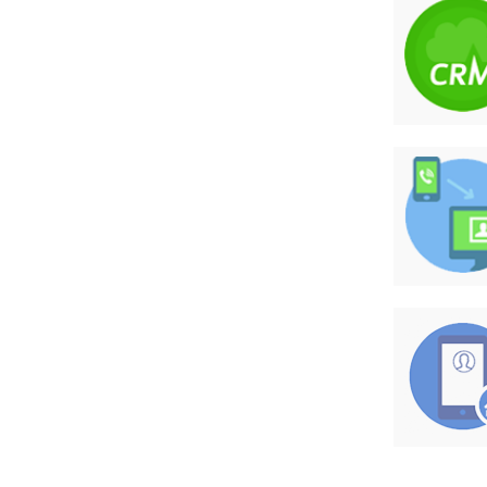
配
求设置客服分配接听，让适合的人接
保证为客户提供优质的服务。
分配
分公司的情况下，可以按不同的区域
 方便企业各区域分公司的管理，提...
客户信息、业务沟通记录，均可直接保
便公司协同调配、管理与统计分析。