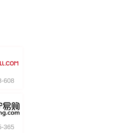
8-608
5-365