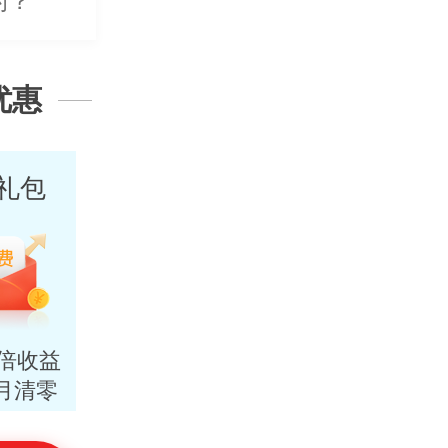
的？
能办吗？
优惠
？
礼包
N倍收益
月清零