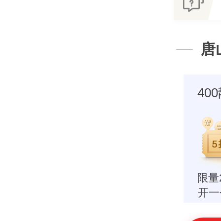
唐
40
限量
开一