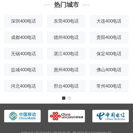
热门城市
深圳400电话
东莞400电话
大连400电话
成都400电话
德州400电话
贵阳400电话
无锡400电话
湛江400电话
保定400电话
盐城400电话
惠州400电话
佛山400电话
河北400电话
邢台400电话
常州400电话