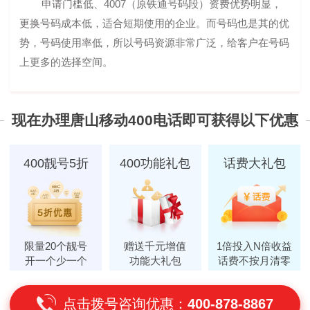
申请门槛低、4007（原铁通号码段）资费优势明显，
更换号码成本低，适合短期使用的企业。而号码也是其的优
势，号码使用率低，所以号码资源非常广泛，给客户在号码
上更多的选择空间。
现在办理唐山移动400电话即可获得以下优惠
400靓号5折
400功能礼包
话费大礼包
限量20个靓号
赠送千元增值
1倍投入N倍收益
开一个少一个
功能大礼包
话费不按月清零
点击拨号咨询优惠：
400-878-8867