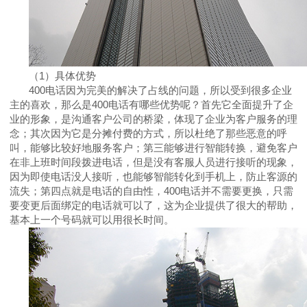
（
1
）具体优势
400
电话因为完美的解决了占线的问题，所以受到很多企业
主的喜欢，那么是
400
电话有哪些优势呢？首先它全面提升了企
业的形象，是沟通客户公司的桥梁，体现了企业为客户服务的理
念；其次因为它是分摊付费的方式，所以杜绝了那些恶意的呼
叫，能够比较好地服务客户；第三能够进行智能转换，避免客户
在非上班时间段拨进电话，但是没有客服人员进行接听的现象，
因为即使电话没人接听，也能够智能转化到手机上，防止客源的
流失；第四点就是电话的自由性，
400
电话并不需要更换，只需
要变更后面绑定的电话就可以了，这为企业提供了很大的帮助，
基本上一个号码就可以用很长时间。