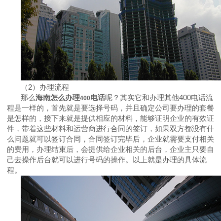
（
2
）办理流程
那么
海南怎么办理
电话
呢？其实它和办理其他
400
电话流
400
程是一样的，首先就是要选择号码，并且确定公司要办理的套餐
是怎样的，接下来就是提供相应的材料，能够证明企业的有效证
件，带着这些材料和运营商进行合同的签订，如果双方都没有什
么问题就可以签订合同，合同签订完毕后，企业就需要支付相关
的费用，办理结束后，会提供给企业相关的后台，企业主只要自
己去操作后台就可以进行号码的操作。以上就是办理的具体流
程。