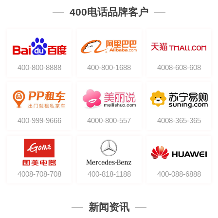
400电话品牌客户
400-800-8888
400-800-1688
4008-608-608
400-999-9666
4000-800-557
4008-365-365
4008-708-708
400-818-1188
400-088-6888
新闻资讯