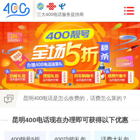
三大400电话服务提供商
昆明400电话是不是只能在当地办？外地能办吗？
昆明400电话要怎么办理，需要什么资料？
昆明400电话是怎么收费的，话费怎么算的？
昆明400电话是不是只能在当地办？外地能办吗？
昆明400电话现在办理即可获得以下优惠
昆明400电话要怎么办理，需要什么资料？
400靓号5折
400功能礼包
话费大礼包