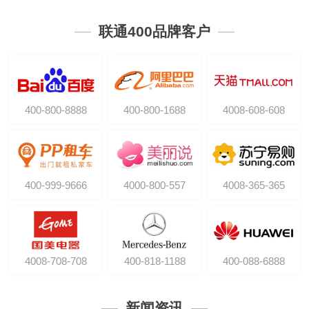
联通400品牌客户
400-800-8888
400-800-1688
4008-608-608
400-999-9666
4000-800-557
4008-365-365
4008-708-708
400-818-1188
400-088-6888
新闻资讯