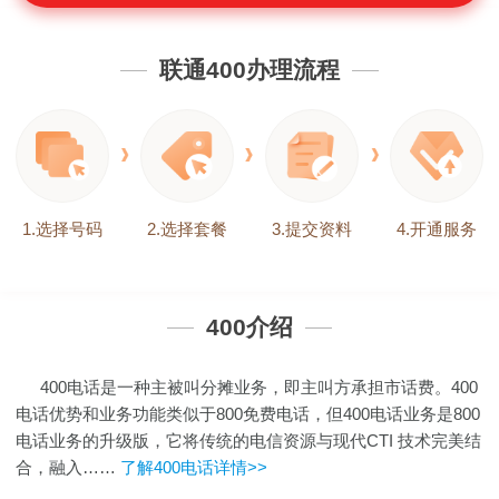
联通400办理流程
1.选择号码
2.选择套餐
3.提交资料
4.开通服务
400介绍
400电话是一种主被叫分摊业务，即主叫方承担市话费。400
电话优势和业务功能类似于800免费电话，但400电话业务是800
电话业务的升级版，它将传统的电信资源与现代CTI 技术完美结
合，融入……
了解400电话详情>>