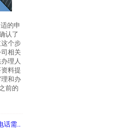
合适的
申
确认了
道这个步
公司相关
供办理人
要资料提
审理和办
之前的
话需..