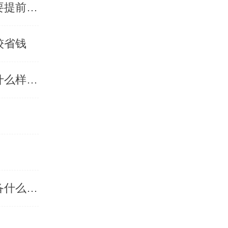
公司的400电话在哪儿申请，申请公司的400电话需要提前准备什么资料
较省钱
怎么申请400电话号码，400电话号码的申请流程是什么样的-「乐享400电话」
400电话如何免费申请，免费的400电话申请需要具备什么条件