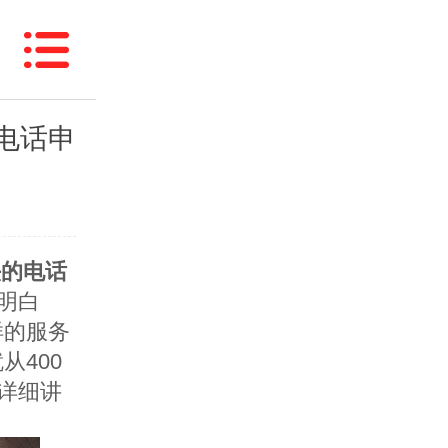
的电话申
头的电话
明白
样的服务
就从
400
详细讲