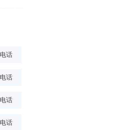
0电话
北京400电话
宁波400
0电话
武汉400电话
呼和浩特40
0电话
商丘400电话
汕头400
0电话
烟台400电话