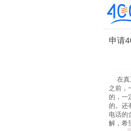
申请4
在真
之前，
的，一
的。还
电话的
解，希