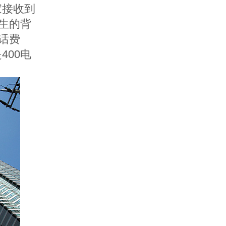
家接收到
生的背
话费
是
400
电