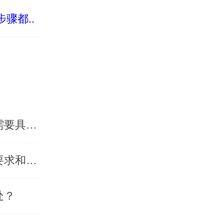
骤都..
申请400开头的电话有什么用，400开头的电话申请需要具备什么条件
申请400电话怎么办理的，办理申请400电话的材料要求和申请时间是多长-「乐享400电话」
处？