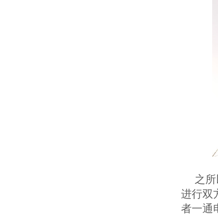
之所
进行双
者一通