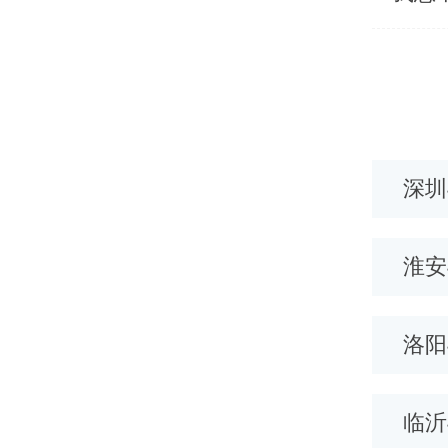
波400电话
长春400电话
深圳
浩特400电话
广州400电话
淮安
头400电话
合肥400电话
洛阳
临沂