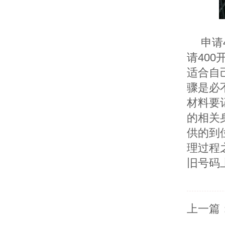
申请
请
400
适合自
骤是必
材料要
的相关
供的到
理过程
旧号码
上一篇