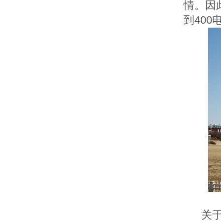
情。因
到40
关于