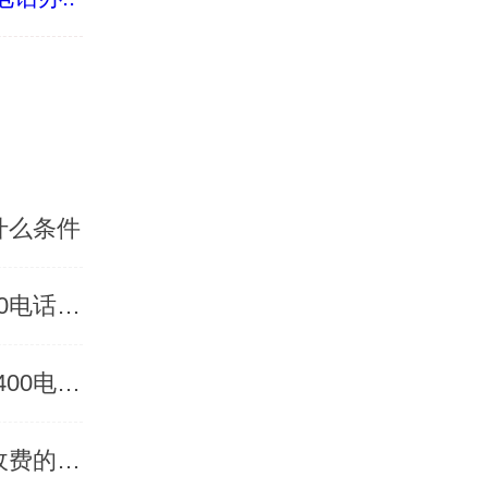
什么条件
辽宁400电话怎么办理流程有哪些，知道这些办理400电话效率提高
辽宁400电话办理方法有几个，怎么选择合适的办理400电话方式
沈阳400电话多少钱能办理一个，400电话还有什么收费的功能