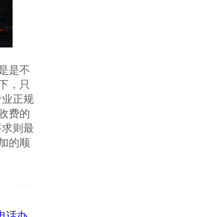
是是不
下，只
专业正规
收费的
要求则最
加的顺
话办..