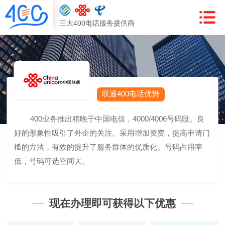
三大400电话服务提供商
联通400电话优势
400业务推出稍晚于中国电信，4000/4006号码段。良
好的形象性吸引了外企的关注。采用增加资费，提高申请门
槛的方法，有效的提升了服务群体的优质化。号码占用率
低，号码可选空间大。
现在办理即可获得以下优惠