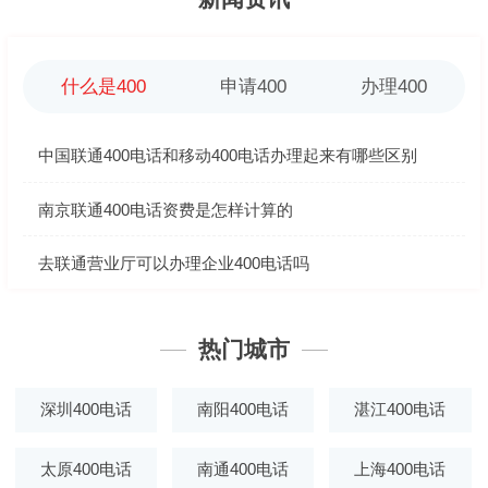
什么是400
申请400
办理400
中国联通400电话和移动400电话办理起来有哪些区别
南京联通400电话资费是怎样计算的
去联通营业厅可以办理企业400电话吗
热门城市
深圳400电话
南阳400电话
湛江400电话
太原400电话
南通400电话
上海400电话