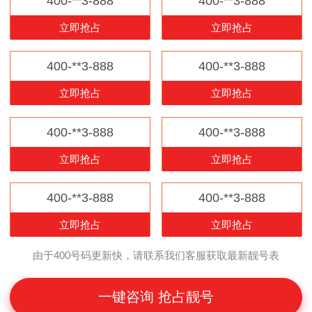
400-**3-888
400-**3-888
立即抢占
立即抢占
400-**3-888
400-**3-888
立即抢占
立即抢占
400-**3-888
400-**3-888
立即抢占
立即抢占
400-**3-888
400-**3-888
立即抢占
立即抢占
由于400号码更新快，请联系我们客服获取最新靓号表
一键咨询 抢占靓号