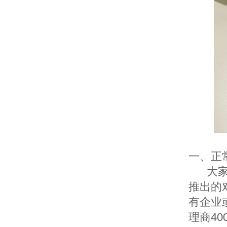
一、正
大
推出的
有企业
理商4