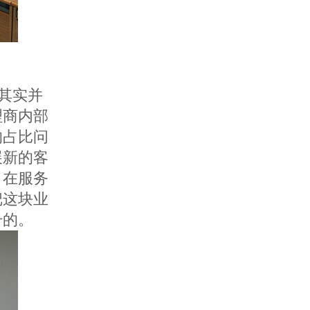
其实并
理商内部
的占比问
展新的客
，在服务
把这块业
升的。