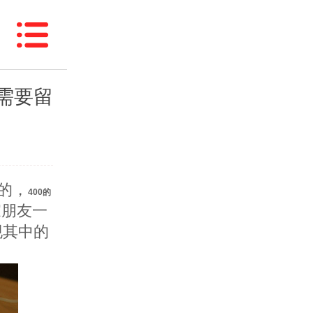
话需要留
的，
400的
家朋友一
现其中的