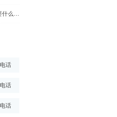
400打头的电话怎么申请，想要办理一个400电话需要什么手续和条件
0电话
绍兴400电话
哈尔滨40
0电话
金华400电话
遵义400
0电话
温州400电话
海口400