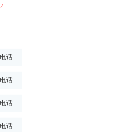
0电话
哈尔滨400电话
福州400
0电话
广西400电话
遵义400
0电话
商丘400电话
石家庄40
0电话
河南400电话