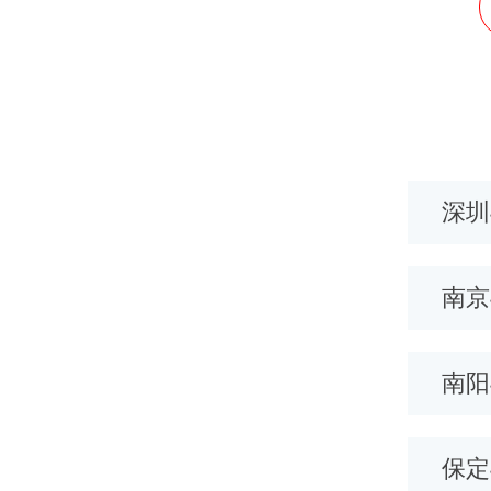
州400电话
潍坊400电话
深圳
义400电话
呼和浩特400电话
南京
庄400电话
南宁400电话
南阳
保定