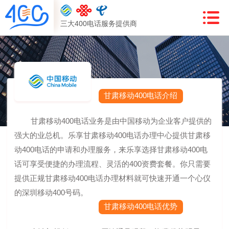
三大400电话服务提供商
甘肃移动400电话介绍
甘肃移动400电话业务是由中国移动为企业客户提供的
强大的业总机。乐享甘肃移动400电话办理中心提供甘肃移
动400电话的申请和办理服务，来乐享选择甘肃移动400电
话可享受便捷的办理流程、灵活的400资费套餐。你只需要
提供正规甘肃移动400电话办理材料就可快速开通一个心仪
的深圳移动400号码。
甘肃移动400电话优势