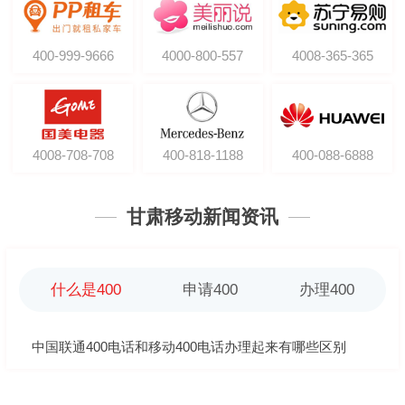
400-999-9666
4000-800-557
4008-365-365
4008-708-708
400-818-1188
400-088-6888
甘肃移动新闻资讯
什么是400
申请400
办理400
中国联通400电话和移动400电话办理起来有哪些区别