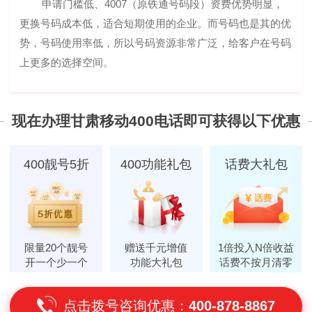
申请门槛低、4007（原铁通号码段）资费优势明显，
更换号码成本低，适合短期使用的企业。而号码也是其的优
势，号码使用率低，所以号码资源非常广泛，给客户在号码
上更多的选择空间。
现在办理甘肃移动400电话即可获得以下优惠
400靓号5折
400功能礼包
话费大礼包
限量20个靓号
赠送千元增值
1倍投入N倍收益
开一个少一个
功能大礼包
话费不按月清零
点击拨号咨询优惠：
400-878-8867