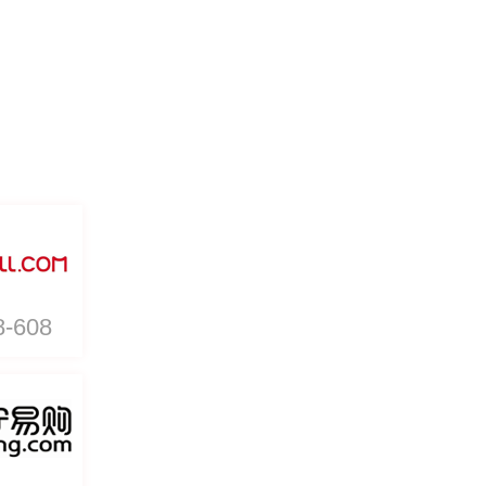
8-608