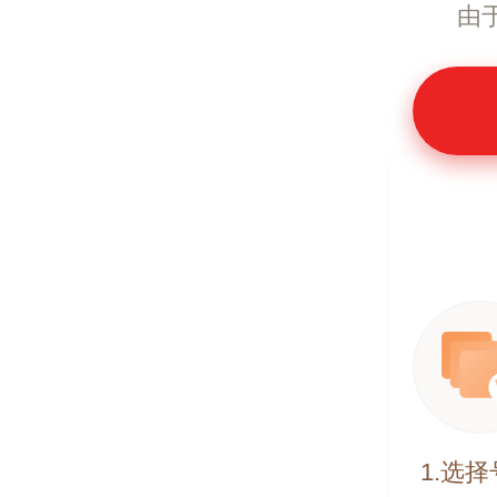
由
1.选