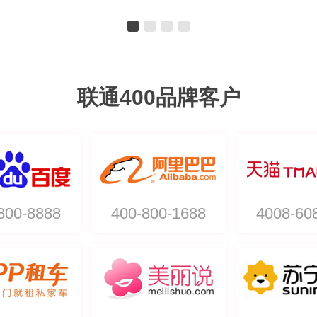
联通400品牌客户
800-8888
400-800-1688
4008-60