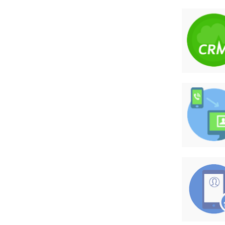
配
求设置客服分配接听，让适合的人接
保证为客户提供优质的服务。
分配
分公司的情况下，可以按不同的区域
 方便企业各区域分公司的管理，提...
客户信息、业务沟通记录，均可直接保
便公司协同调配、管理与统计分析。