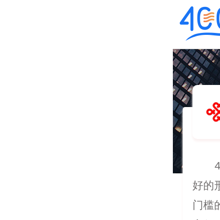
好的
门槛