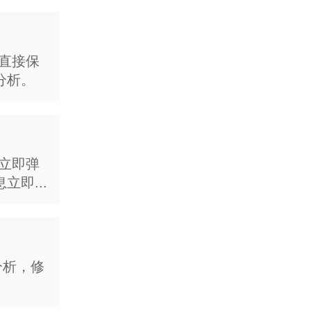
企业欢迎词
为企业量身定制，客户
可直接保
息 包括产品、服务、
分析。
片。
IVR语音导航
会立即弹
为客户提供便捷的电话
即...
模大且规范，同时也提
客服工号播报
为客户提供人工服务前
分析，修
号。 规范企业电话接
接...