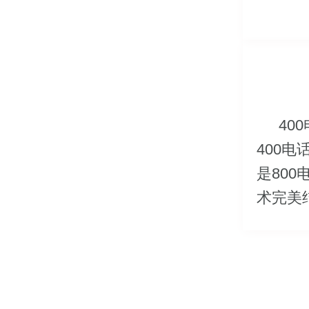
40
400
是80
术完美