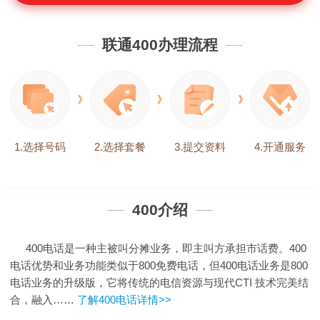
联通400办理流程
1.选择号码
2.选择套餐
3.提交资料
4.开通服务
400介绍
400电话是一种主被叫分摊业务，即主叫方承担市话费。400
电话优势和业务功能类似于800免费电话，但400电话业务是800
电话业务的升级版，它将传统的电信资源与现代CTI 技术完美结
合，融入……
了解400电话详情>>