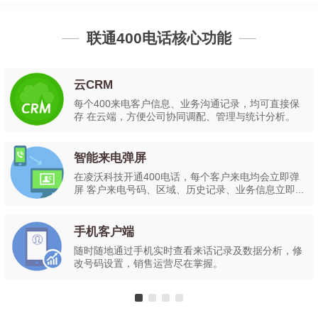
联通400电话核心功能
云CRM
每个400来电客户信息、业务沟通记录，均可直接保
存 在云端，方便公司协同调配、管理与统计分析。
智能来电弹屏
在凌沃科技开通400电话，每个客户来电均会立即弹
屏 客户来电号码、区域、历史记录、业务信息立即...
手机客户端
随时随地通过手机实时查看来话记录及数据分析，修
改号码设置，销售运营尽在掌握。