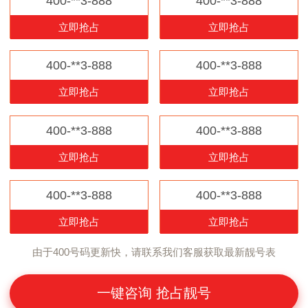
400-**3-888
400-**3-888
立即抢占
立即抢占
400-**3-888
400-**3-888
立即抢占
立即抢占
400-**3-888
400-**3-888
立即抢占
立即抢占
400-**3-888
400-**3-888
立即抢占
立即抢占
由于400号码更新快，请联系我们客服获取最新靓号表
一键咨询 抢占靓号