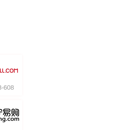
8-608