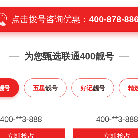
点击拨号咨询优惠：
400-878-88
为您甄选联通400靓号
靓号
五星
靓号
好记
靓号
精
400-**3-888
400-**3-888
立即抢占
立即抢占