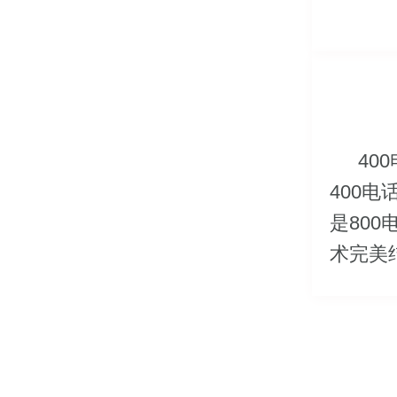
40
400
是80
术完美