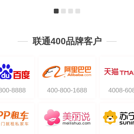
联通400品牌客户
800-8888
400-800-1688
4008-60