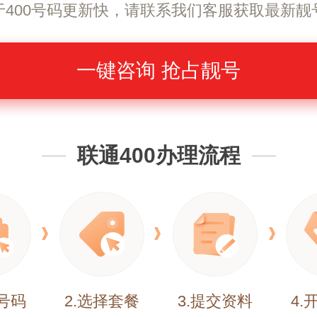
于400号码更新快，请联系我们客服获取最新靓
一键咨询 抢占靓号
联通400办理流程
择号码
2.选择套餐
3.提交资料
4.