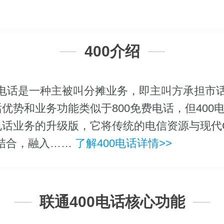
400介绍
0电话是一种主被叫分摊业务，即主叫方承担市
电话优势和业务功能类似于800免费电话，但400
0电话业务的升级版，它将传统的电信资源与现代C
结合，融入……
了解400电话详情>>
联通400电话核心功能