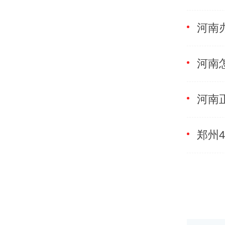
河南
河南