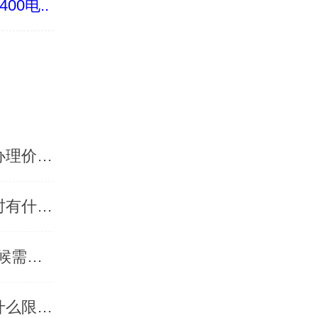
0电..
郑州400电话办理价格怎样才算合理，郑州400电话办理价格具体是什么情况
郑州市400电话办理要走哪些流程，在办理400电话时有什么需要注意的？
河南400电话办理可以在网上办理么，网上办理的时候需要注意什么事情
郑州400电话办理多少钱可以办理，办理400电话有什么限制么？