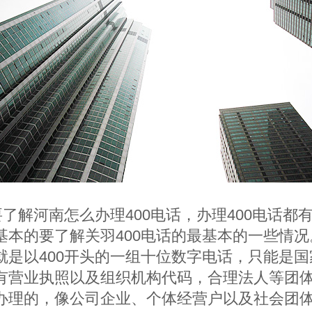
了解河南怎么办理400电话，办理400电话都
基本的要了解关羽400电话的最基本的一些情况。
就是以400开头的一组十位数字电话，只能是国
有营业执照以及组织机构代码，合理法人等团
办理的，像公司企业、个体经营户以及社会团