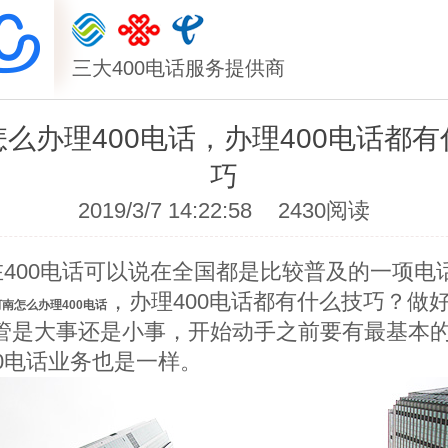
三大400电话服务提供商
么办理400电话，办理400电话都
巧
2019/3/7 14:22:58
2430阅读
00电话可以说在全国都是比较普及的一项电
，办理400电话都有什么技巧？做
河南怎么办理400电话
管是大事还是小事，开始动手之前要有最基本
00电话业务也是一样。