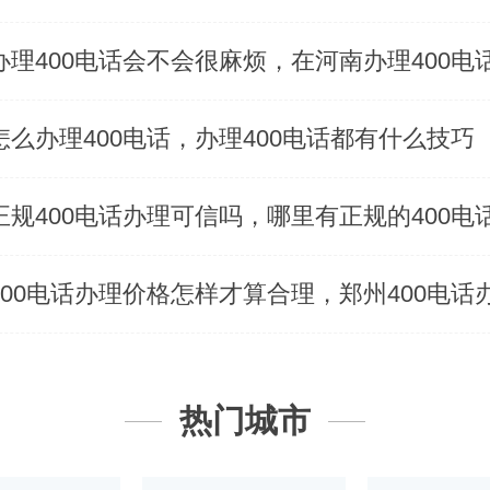
怎么办理400电话，办理400电话都有什么技巧
正规400电话办理可信吗，哪里有正规的400电
热门城市