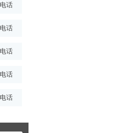
0电话
江门400电话
北京400
0电话
商丘400电话
武汉400
0电话
廊坊400电话
邯郸400
0电话
嘉兴400电话
0电话