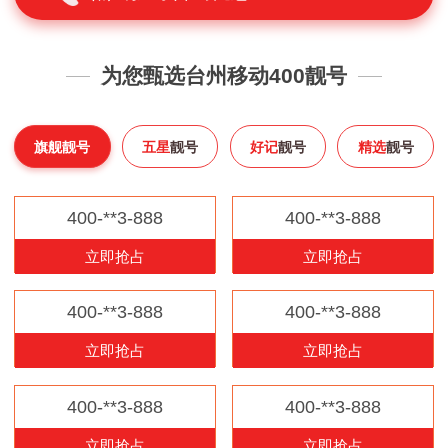
为您甄选台州移动400靓号
旗舰
靓号
五星
靓号
好记
靓号
精选
靓号
400-**3-888
400-**3-888
立即抢占
立即抢占
400-**3-888
400-**3-888
立即抢占
立即抢占
400-**3-888
400-**3-888
立即抢占
立即抢占