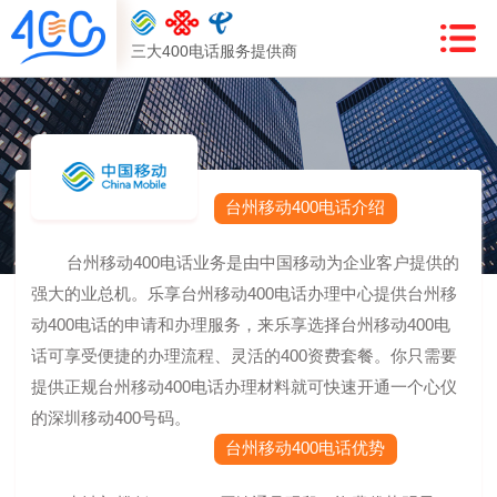
三大400电话服务提供商
台州移动400电话介绍
台州移动400电话业务是由中国移动为企业客户提供的
强大的业总机。乐享台州移动400电话办理中心提供台州移
动400电话的申请和办理服务，来乐享选择台州移动400电
话可享受便捷的办理流程、灵活的400资费套餐。你只需要
提供正规台州移动400电话办理材料就可快速开通一个心仪
的深圳移动400号码。
台州移动400电话优势